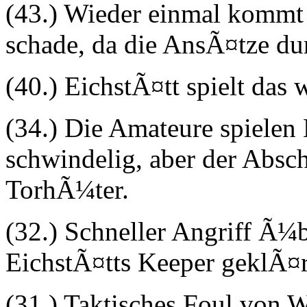
(43.) Wieder einmal kommt d
schade, da die AnsÃ¤tze du
(40.) EichstÃ¤tt spielt das 
(34.) Die Amateure spielen
schwindelig, aber der Absch
TorhÃ¼ter.
(32.) Schneller Angriff Ã¼b
EichstÃ¤tts Keeper geklÃ¤r
(31.) Taktisches Foul von W