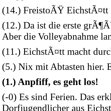
(14.) FreistoÃŸ EichstÃ¤tt
(12.) Da ist die erste grÃ
Aber die Volleyabnahme la
(11.) EichstÃ¤tt macht durc
(5.) Nix mit Abtasten hier. E
(1.) Anpfiff, es geht los!
(-0) Es sind Ferien. Das er
Dorfjugendlicher aus Eichst