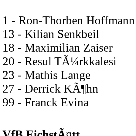
1 - Ron-Thorben Hoffman
13 - Kilian Senkbeil
18 - Maximilian Zaiser
20 - Resul TÃ¼rkkalesi
23 - Mathis Lange
27 - Derrick KÃ¶hn
99 - Franck Evina
VfB EichstÃ¤tt