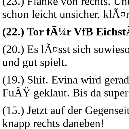
(23.) Flanke von rechts. Und
schon leicht unsicher, klÃ¤r
(22.) Tor fÃ¼r VfB Eichst
(20.) Es lÃ¤sst sich sowies
und gut spielt.
(19.) Shit. Evina wird gera
FuÃŸ geklaut. Bis da super 
(15.) Jetzt auf der Gegense
knapp rechts daneben!