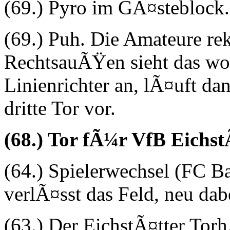
(69.) Pyro im GÃ¤steblock.
(69.) Puh. Die Amateure rek
RechtsauÃŸen sieht das wohl
Linienrichter an, lÃ¤uft dan
dritte Tor vor.
(68.) Tor fÃ¼r VfB Eichst
(64.) Spielerwechsel (FC B
verlÃ¤sst das Feld, neu dab
(63.) Der EichstÃ¤tter Torh